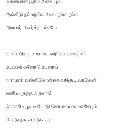
மிகையான பூதம் அவையும்
அஞ்சிடு நல்லநல்ல அவைநல்ல நல்ல
அடியார் அவர்க்கு மிகவே
வாள்வரிய தளதாடை வரி கோவணத்தர்
மடவாள் தனோடு உடனாய்
நாள்மலர் வன்னிகொன்றை நதிசூடி வந்தென்
உளமே புகுந்த அதனால்
கோளரி உழுவையோடு கொலையானை கேழல்
கொடு நாகமோடு கரடி