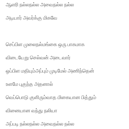
ஆளரி நல்லநல்ல அவைநல்ல நல்ல
அடியார் அவர்க்கு மிகவே
செப்பிள முலைநல்மங்கை ஒரு பாகமாக
விடையேறு செல்வன் அடைவார்
ஒப்பிள மதியும்அப்பும் முடிமேல் அணிந்தென்
உளமே புகுந்த அதனால்
வெப்பொடு குளிரும்வாத மிகையான பித்தும்
வினையான வந்து நலியா
அப்படி நல்லநல்ல அவைநல்ல நல்ல