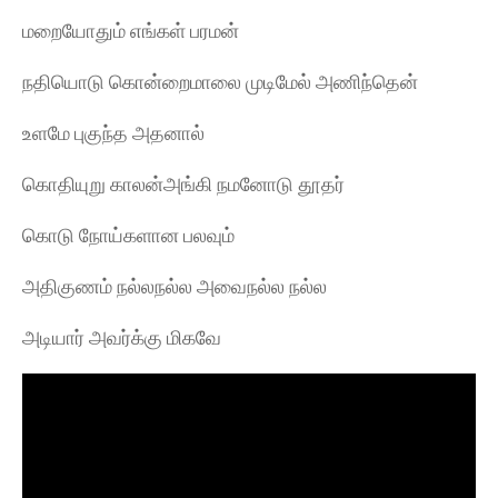
மறையோதும் எங்கள் பரமன்
நதியொடு கொன்றைமாலை முடிமேல் அணிந்தென்
உளமே புகுந்த அதனால்
கொதியுறு காலன்அங்கி நமனோடு தூதர்
கொடு நோய்களான பலவும்
அதிகுணம் நல்லநல்ல அவைநல்ல நல்ல
அடியார் அவர்க்கு மிகவே