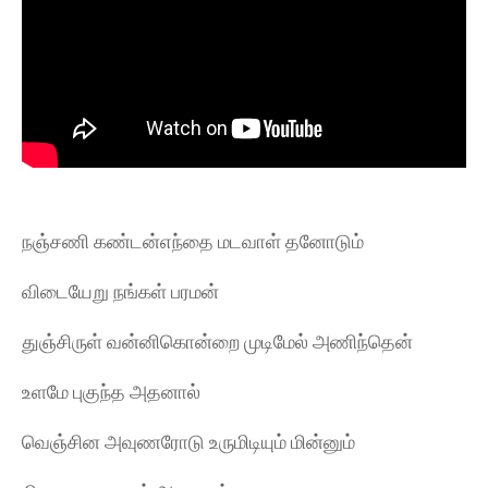
நஞ்சணி கண்டன்எந்தை மடவாள் தனோடும்
விடையேறு நங்கள் பரமன்
துஞ்சிருள் வன்னிகொன்றை முடிமேல் அணிந்தென்
உளமே புகுந்த அதனால்
வெஞ்சின அவுணரோடு உருமிடியும் மின்னும்