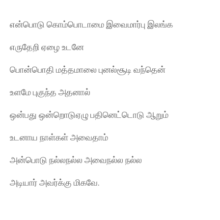
என்பொடு கொம்பொடாமை இவைமார்பு இலங்க
எருதேறி ஏழை உடனே
பொன்பொதி மத்தமாலை புனல்சூடி வந்தென்
உளமே புகுந்த அதனால்
ஒன்பது ஒன்றொடுஏழு பதினெட்டொடு ஆறும்
உடனாய நாள்கள் அவைதாம்
அன்பொடு நல்லநல்ல அவைநல்ல நல்ல
அடியார் அவர்க்கு மிகவே.