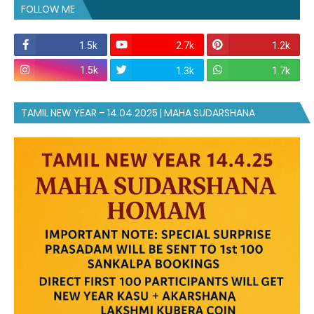
FOLLOW ME
1.5k
2.7k
1.2k
1.5k
1.3k
1.7k
TAMIL NEW YEAR – 14.04.2025 | MAHA SUDARSHANA
HOMAM