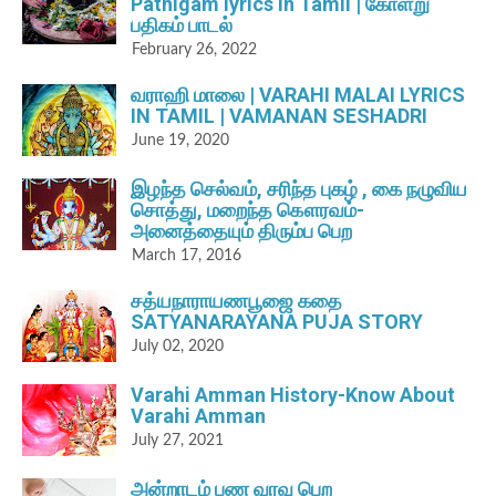
Pathigam lyrics in Tamil | கோளறு
பதிகம் பாடல்
February 26, 2022
வராஹி மாலை | VARAHI MALAI LYRICS
IN TAMIL | VAMANAN SESHADRI
June 19, 2020
இழந்த செல்வம், சரிந்த புகழ் , கை நழுவிய
சொத்து, மறைந்த கௌரவம்-
அனைத்தையும் திரும்ப பெற
March 17, 2016
சத்யநாராயணபூஜை கதை
SATYANARAYANA PUJA STORY
July 02, 2020
Varahi Amman History-Know About
Varahi Amman
July 27, 2021
அன்றாடம் பண வரவு பெற