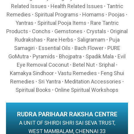
Related Issues
·
Health Related Issues
·
Tantric
Remedies
·
Spiritual Programs
·
Homams
·
Poojas
·
Yantras
·
Spiritual Pooja Items
·
Rare Tantric
Products
·
Conchs
·
Gemstones
·
Crystals
·
Original
Rudrakshas
·
Rare Herbs
·
Saligramam
·
Puja
Samagiri
·
Essential Oils
·
Bach Flower
·
PURE
GoMutra
·
Pyramids
·
Bhojpatra
·
Spadik Mala
·
Evil
Eye Removal Coconut
·
Betel Nut
·
Sriphal
·
Kamakya Sindhoor
·
Vastu Remedies
·
Feng Shui
Remedies
·
Sri Yantra
·
Meditation Accessories
·
Spiritual Books
·
Online Spiritual Workshops
RUDRA PARIHAAR RAKSHA CENTRE
A UNIT OF SHIRDI SHRI SAI SEVA TRUST,
WEST MAMBALAM, CHENNAI 33