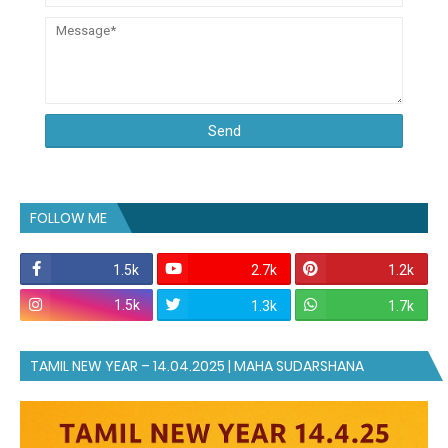
FOLLOW ME
1.5k
2.7k
1.2k
1.5k
1.3k
1.7k
TAMIL NEW YEAR – 14.04.2025 | MAHA SUDARSHANA
HOMAM