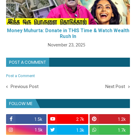
Money Muhurta: Donate in THIS Time & Watch Wealth
Rush In
November 23, 2025
POST A COMMENT
Post a Comment
Previous Post
Next Post
FOLLOW ME
1.5k
2.7k
1.2k
1.5k
1.3k
1.7k