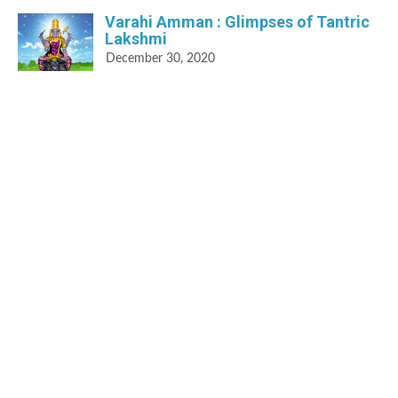
Varahi Amman : Glimpses of Tantric
Lakshmi
December 30, 2020